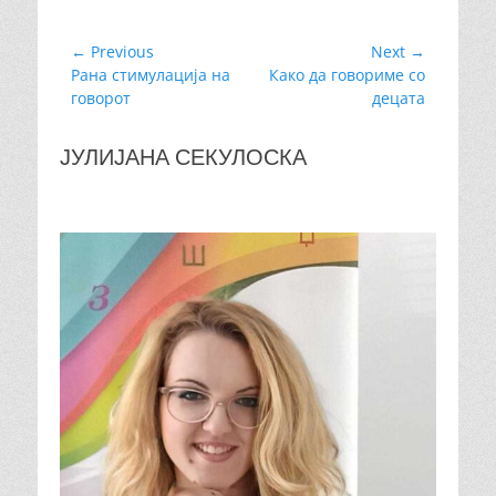
Навигација
← Previous
Next →
Previous
Next
Рана стимулација на
Како да говориме со
на
post:
post:
говорот
децата
напис
ЈУЛИЈАНА СЕКУЛОСКА