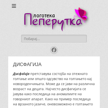
Logoteka
Peperutka
Search
for:
Facebook
ДИСФАГИЈА
Дисфагија
претставува состојба на отежнато
голтање или општо одсувство на голтањето кај
новороденчињата. Може да се јави на различна
возраст на децата. Најчесто дисфагијата се
јавува како последица на аномалиите на
говорниот апарат. Како на пример последица
на врзаното јазиче, оневозможено е голтањето