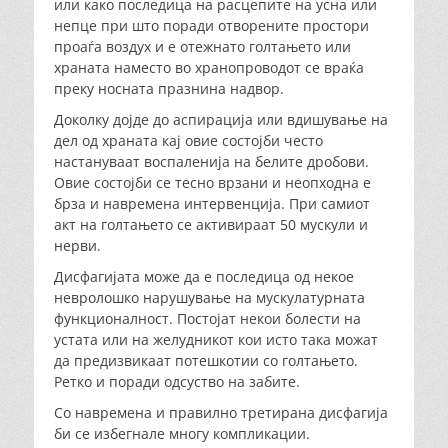
или како последица на расцепите на усна или
непце при што поради отворените простори
проаѓа воздух и е отежнато голтањето или
храната наместо во хранопроводот се враќа
преку носната празнина надвор.
Доколку дојде до аспирација или вдишување на
дел од храната кај овие состојби често
настануваат воспаленија на белите дробови.
Овие состојби се тесно врзани и неопходна е
брза и навремена интервенција. При самиот
акт на голтањето се активираат 50 мускули и
нерви.
Дисфагијата може да е последица од некое
невролошко нарушување на мускулатурната
функционалност. Постојат некои болести на
устата или на желудникот кои исто така можат
да предизвикаат потешкотии со голтањето.
Ретко и поради одсуство на забите.
Со навремена и правилно третирана дисфагија
би се избегнале многу компликации.