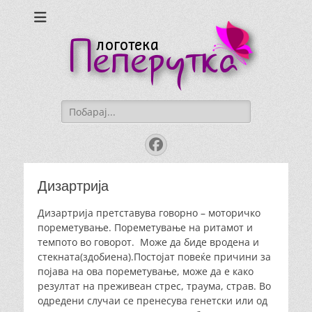
Logoteka
Peperutka
Search
for:
Facebook
Дизартрија
Дизартрија претставува говорно – моторичко
пореметување. Пореметување на ритамот и
темпото во говорот. Може да биде вродена и
стекната(здобиена).Постојат повеќе причини за
појава на ова пореметување, може да е како
резултат на преживеан стрес, траума, страв. Во
одредени случаи се пренесува генетски или од