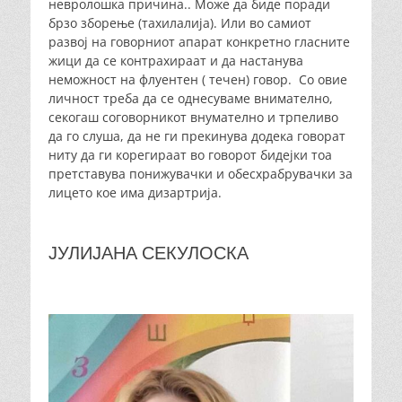
невролошка причина.. Може да биде поради
брзо зборење (тахилалија). Или во самиот
развој на говорниот апарат конкретно гласните
жици да се контрахираат и да настанува
неможност на флуентен ( течен) говор. Со овие
личност треба да се однесуваме внимателно,
секогаш соговорникот внумателно и трпеливо
да го слуша, да не ги прекинува додека говорат
ниту да ги корегираат во говорот бидејки тоа
претставува понижувачки и обесхрабрувачки за
лицето кое има дизартрија.
ЈУЛИЈАНА СЕКУЛОСКА