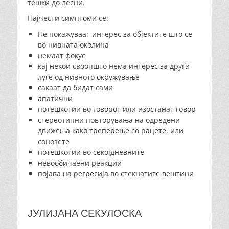
тешки до лесни.
Најчести симптоми се:
Не покажуваат интерес за објектите што се
во нивната околина
немаат фокус
кај некои своопшто нема интерес за други
луѓе од нивното окружување
сакаат да бидат сами
апатични
потешкотии во говорот или изостанат говор
стереотипни повторувања на одредени
движења како треперење со рацете, или
сонозете
потешкотии во секојдневните
невообичаени реакции
појава на регресија во стекнатите вештини
ЈУЛИЈАНА СЕКУЛОСКА