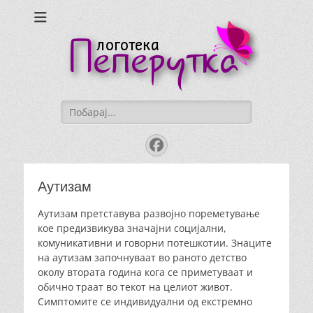
Logoteka
Peperutka
Search
for:
Facebook
Аутизам
Аутизам претставува развојно пореметување
кое предизвикува значајни социјални,
комуникативни и говорни потешкотии. Знаците
на аутизам започнуваат во раното детство
околу втората година кога се приметуваат и
обично траат во текот на целиот живот.
Симптомите се индивидуални од екстремно