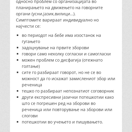
односно проблем со организацијата во
планирањето на движењето на говорните
органи (усни,јазик,вилици…).
Симптомите варираат индивидуално но
најчести се:
во периодот на бебе има изостанок на
гугањето
задоцнување на првите зборови
говори само неколку согласки и самогласки
можен проблем со дисфагија (отежнато
голтање)
сите го разбираат говорот, но не се во
можност да го искажат замислениот збор или
реченица
тешко го разбираат непознатиот соговорник
други експресивни јазички потешкотии како
што се погрешен ред на зборови во
реченица или повторување на зборови или
слогови
потешкотии во учењето и пишувањето.