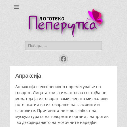
Logoteka
Peperutka
Search
for:
Facebook
Апраксија
Апраксија е експресивно пореметување на
говорот. Лицата кои ја имаат оваа состојба не
можат да ја изговорат замислената мисла, или
потешкотии во изговарање на гласовите и
слоговите. Причината не е во слабост на
мускулатурата на говорните органи , напротив
во декодирањето на мозочните наредби